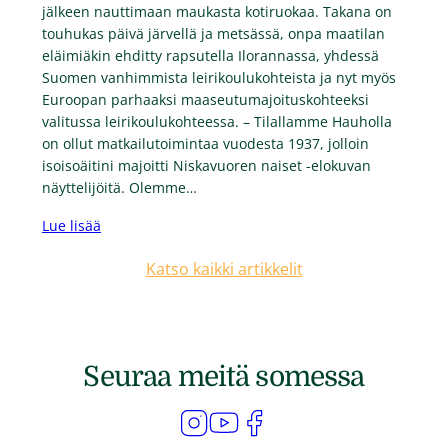
jälkeen nauttimaan maukasta kotiruokaa. Takana on
touhukas päivä järvellä ja metsässä, onpa maatilan
eläimiäkin ehditty rapsutella Ilorannassa, yhdessä
Suomen vanhimmista leirikoulukohteista ja nyt myös
Euroopan parhaaksi maaseutumajoituskohteeksi
valitussa leirikoulukohteessa. – Tilallamme Hauholla
on ollut matkailutoimintaa vuodesta 1937, jolloin
isoisoäitini majoitti Niskavuoren naiset -elokuvan
näyttelijöitä. Olemme…
Lue lisää
Katso kaikki artikkelit
Seuraa meitä somessa