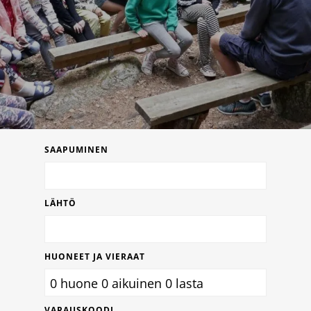
Leirikoulut
Majoitustilat
SAAPUMINEN
LÄHTÖ
HUONEET JA VIERAAT
0
huone
0
aikuinen
0
lasta
VARAUSKOODI