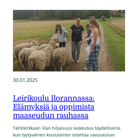
30.01.2025
Leirikoulu Ilorannassa:
Elämyksiä ja oppimista
maaseudun rauhassa
Tähtikirkkaan illan hiljaisuus laskeutuu täydellisenä,
kun tyytyväinen koululainen istahtaa savusaunan