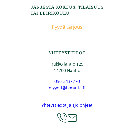
JÄRJESTÄ KOKOUS, TILAISUUS
TAI LEIRIKOULU
Pyydä tarjous
YHTEYSTIEDOT
Rukkoilantie 129
14700 Hauho
050-3437770
myynti@iloranta.fi
Yhteystiedot ja ajo-ohjeet