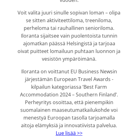
vuoden.
Voit valita juuri sinulle sopivan loman – olipa
se sitten aktiviteettiloma, treeniloma,
perheloma tai rauhallinen senioriloma.
Iloranta sijaitsee vain puolentoista tunnin
ajomatkan päässä Helsingistä ja tarjoaa
oivat puitteet lomailuun puhtaan luonnon ja
vesistön ympäröimänä.
Iloranta on voittanut EU Business Newsin
järjestämän European Travel Awards -
kilpailun kategoriassa ’Best Farm
Accommodation 2024 – Southern Finland’.
Perheyritys osoittaa, että pienempikin
suomalainen maaseutumatkailukohde voi
menestyä Euroopan tasolla tarjoamalla
aitoja elämyksiä ja innovatiivista palvelua.
Lue lisää >>