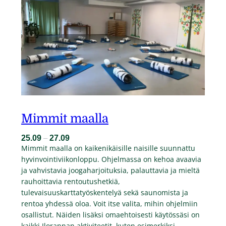
Mimmit maalla
25.09
–
27.09
Mimmit maalla on kaikenikäisille naisille suunnattu
hyvinvointiviikonloppu. Ohjelmassa on kehoa avaavia
ja vahvistavia joogaharjoituksia, palauttavia ja mieltä
rauhoittavia rentoutushetkiä,
tulevaisuuskarttatyöskentelyä sekä saunomista ja
rentoa yhdessä oloa. Voit itse valita, mihin ohjelmiin
osallistut. Näiden lisäksi omaehtoisesti käytössäsi on
kaikki Ilorannan aktiviteetit, kuten esimerkiksi