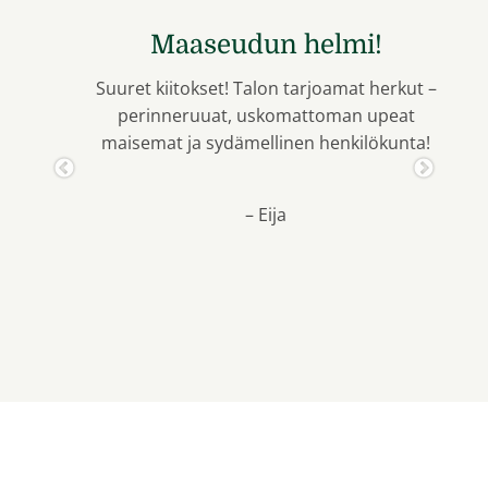
Rauha ja hyvä olo täyttää
mielen ja kehon
rkut –
eat
Paikka, jossa kerta toisensa jälkeen
unta!
ihastelet ruuan upeita makuja ja laatua.
Henkilökunta on innostunutta.
Esteettisyyttä saa aistia ja kokea monissa
eri kohdissa.
– Hilla