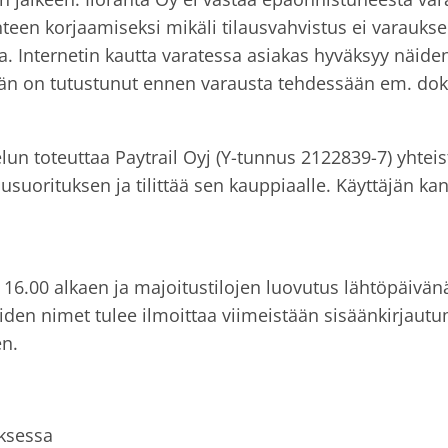
teen korjaamiseksi mikäli tilausvahvistus ei varauksen
a. Internetin kautta varatessa asiakas hyväksyy näide
tä hän on tutustunut ennen varausta tehdessään em. d
lun toteuttaa Paytrail Oyj (Y-tunnus 2122839-7) yhtei
usuorituksen ja tilittää sen kauppiaalle. Käyttäjän ka
o 16.00 alkaen ja majoitustilojen luovutus lähtöpäivänä
en nimet tulee ilmoittaa viimeistään sisäänkirjautum
en.
ksessa