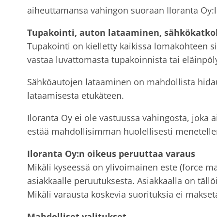
aiheuttamansa vahingon suoraan Iloranta Oy:l
Tupakointi, auton lataaminen, sähkökatko
Tupakointi on kielletty kaikissa lomakohteen si
vastaa luvattomasta tupakoinnista tai eläinpöly
Sähköautojen lataaminen on mahdollista hidaus
lataamisesta etukäteen.
Iloranta Oy ei ole vastuussa vahingosta, joka 
estää mahdollisimman huolellisesti menetelle
Iloranta Oy:n oikeus peruuttaa varaus
Mikäli kyseessä on ylivoimainen este (force ma
asiakkaalle peruutuksesta. Asiakkaalla on täll
Mikäli varausta koskevia suorituksia ei makseta
Mahdolliset valitukset