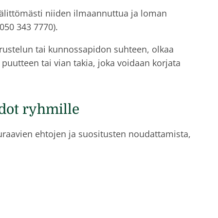
välittömästi niiden ilmaannuttua ja loman
050 343 7770).
arustelun tai kunnossapidon suhteen, olkaa
uutteen tai vian takia, joka voidaan korjata
dot ryhmille
raavien ehtojen ja suositusten noudattamista,