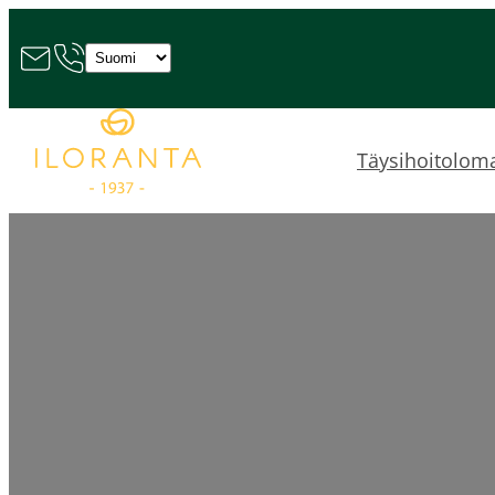
Valitse
kieli
Täysihoitolom