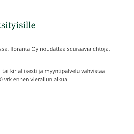
ityisille
sa. Iloranta Oy noudattaa seuraavia ehtoja.
ai kirjallisesti ja myyntipalvelu vahvistaa
0 vrk ennen vierailun alkua.