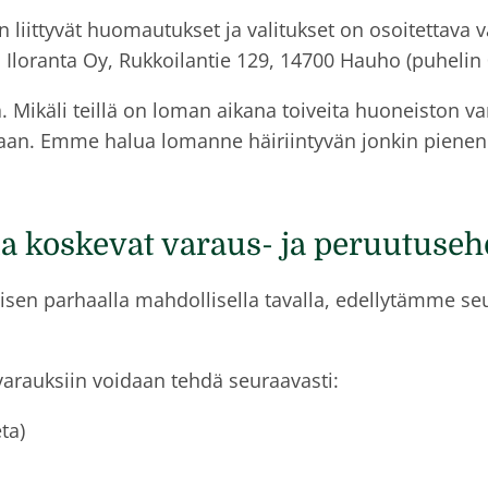
liittyvät huomautukset ja valitukset on osoitettava 
 Iloranta Oy, Rukkoilantie 129, 14700 Hauho (puhelin 
. Mikäli teillä on loman aikana toiveita huoneiston v
taan. Emme halua lomanne häiriintyvän jonkin pienen p
a koskevat varaus- ja peruutuseh
sen parhaalla mahdollisella tavalla, edellytämme seu
arauksiin voidaan tehdä seuraavasti:
ta)