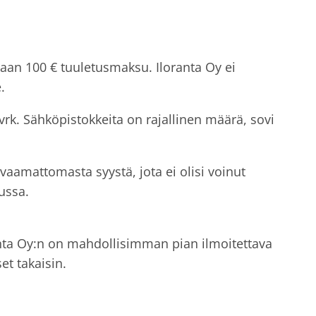
etaan 100 € tuuletusmaksu. Iloranta Oy ei
.
k. Sähköpistokkeita on rajallinen määrä, sovi
vaamattomasta syystä, jota ei olisi voinut
ussa.
ranta Oy:n on mahdollisimman pian ilmoitettava
et takaisin.