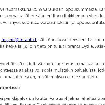
e varausmaksuna 25 % varauksen loppusummasta. Lä
oppusummasta lähetetään erillinen linkki ennen vier
akas voi myös suorittaa varausmaksun ja loppusuorituk
:
myynti@iloranta.fi
sähköpostiosoitteeseen. Laskun m
 hetkellä, jolloin tieto on tullut Iloranta Oy:lle. Asia
täessä esitettävä kuitti suoritetusta maksusta. Ilor
hteessa asiakas voi sopia muistakin palveluista, j
y lomakohteeseen, mikäli maksua ei ole suoritettu.
ernetissä
 tai pankkipalvelun kautta. Varausohjelma lähettää t
jälkeen. Iloranta Oy ei vastaa epäonnistuneesta vara