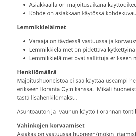
Asiakkaalla on majoitusaikana käyttöoikeu
Kohde on asiakkaan käytössä kohdekuvauk
Lemmikkieläimet
Varaaja on täydessä vastuussa ja korvaus
Lemmikkieläimet on pidettävä kytkettyinä 
Lemmikkieläimet ovat sallittuja erikseen 
Henkilömäärä
Majoitushuoneistoa ei saa käyttää useampi henk
erikseen Iloranta Oy:n kanssa. Mikäli huoneist
tästä lisähenkilömaksu.
Asuntoauton ja -vaunun käyttö Ilorannan tontil
Vahinkojen korvaamiset
Asiakas on vastuussa huoneen/mökin irtaimisto