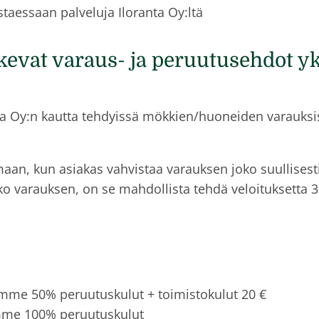
taessaan palveluja Iloranta Oy:ltä
evat varaus- ja peruutusehdot yks
a Oy:n kautta tehdyissä mökkien/huoneiden varauksis
n, kun asiakas vahvistaa varauksen joko suullisesti t
oko varauksen, on se mahdollista tehdä veloituksetta 3
amme 50% peruutuskulut + toimistokulut 20 €
amme 100% peruutuskulut