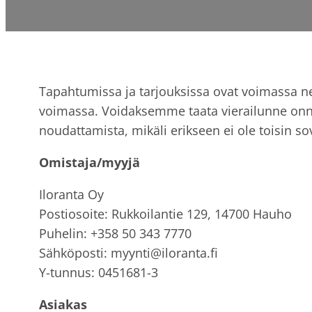
Tapahtumissa ja tarjouksissa ovat voimassa ne
voimassa. Voidaksemme taata vierailunne onni
noudattamista, mikäli erikseen ei ole toisin sov
Omistaja/myyjä
Iloranta Oy
Postiosoite: Rukkoilantie 129, 14700 Hauho
Puhelin: +358 50 343 7770
Sähköposti: myynti@iloranta.fi
Y-tunnus: 0451681-3
Asiakas