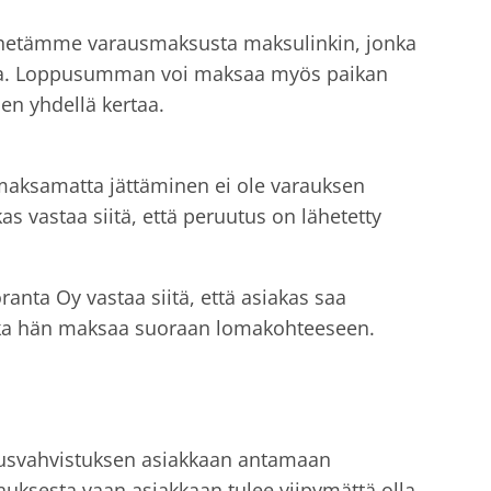
hetämme varausmaksusta maksulinkin, jonka
ailua. Loppusumman voi maksaa myös paikan
sen yhdellä kertaa.
aksamatta jättäminen ei ole varauksen
kas vastaa siitä, että peruutus on lähetetty
anta Oy vastaa siitä, että asiakas saa
otka hän maksaa suoraan lomakohteeseen.
ilausvahvistuksen asiakkaan antamaan
uksesta vaan asiakkaan tulee viipymättä olla