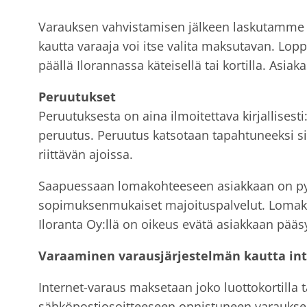
Varauksen vahvistamisen jälkeen laskutamm
kautta varaaja voi itse valita maksutavan. L
päällä Ilorannassa käteisellä tai kortilla. Asi
Peruutukset
Peruutuksesta on aina ilmoitettava kirjallisesti
peruutus. Peruutus katsotaan tapahtuneeksi sillä
riittävän ajoissa.
Saapuessaan lomakohteeseen asiakkaan on pyydet
sopimuksenmukaiset majoituspalvelut. Lomako
Iloranta Oy:llä on oikeus evätä asiakkaan pääs
Varaaminen varausjärjestelmän kautta int
Internet-varaus maksetaan joko luottokortilla
sähköpostiosoitteeseen onnistuneen varauksen 