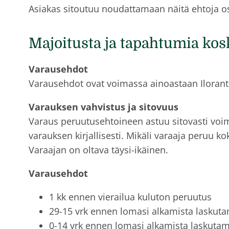
Asiakas sitoutuu noudattamaan näitä ehtoja os
Majoitusta ja tapahtumia kosk
Varausehdot
Varausehdot ovat voimassa ainoastaan Ilorant
Varauksen vahvistus ja sitovuus
Varaus peruutusehtoineen astuu sitovasti voimaa
varauksen kirjallisesti. Mikäli varaaja peruu k
Varaajan on oltava täysi-ikäinen.
Varausehdot
1 kk ennen vierailua kuluton peruutus
29-15 vrk ennen lomasi alkamista laskut
0-14 vrk ennen lomasi alkamista laskut