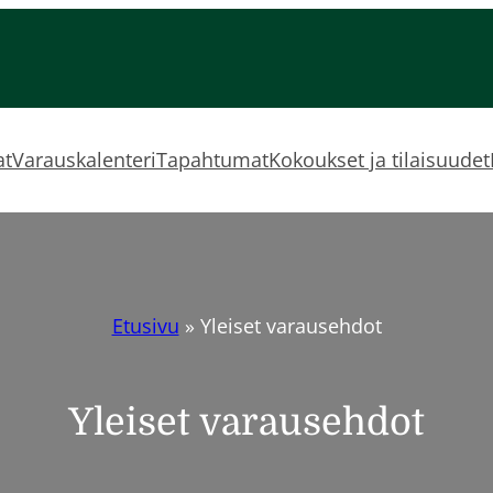
at
Varauskalenteri
Tapahtumat
Kokoukset ja tilaisuudet
Etusivu
»
Yleiset varausehdot
Yleiset varausehdot