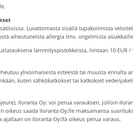
le.
kset
sätiloissa. Luvattomasta sisällä tupakoinnista veloit
stä aiheutuneista allergia tms. ongelmista asiakkaille
latauksena lämmityspistokkeista, hintaan 10 EUR / vr
aiheutuu ylivoimaisesta esteestä tai muusta ennalta ar
nkään, kuten sähkökatkokset tai katkokset vedenjakel
jeure), Iloranta Oy: voi perua varauksen, jolloin Ilo
öin oikeus saada Iloranta Oy:lle maksamansa suorituks
 ajallaan on Iloranta Oy:llä oikeus perua varaus.