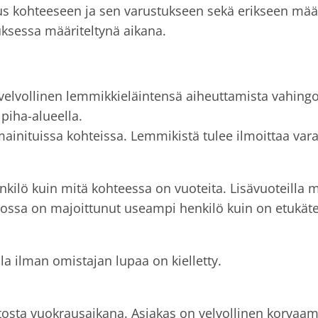
s kohteeseen ja sen varustukseen sekä erikseen määri
sessa määriteltynä aikana.
velvollinen lemmikkieläintensä aiheuttamista vahingo
piha-alueella.
mainituissa kohteissa. Lemmikistä tulee ilmoittaa var
ilö kuin mitä kohteessa on vuoteita. Lisävuoteilla ma
ossa on majoittunut useampi henkilö kuin on etukätee
la ilman omistajan lupaa on kielletty.
sta vuokrausaikana. Asiakas on velvollinen korvaama