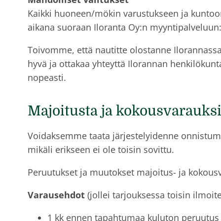
Kaikki huoneen/mökin varustukseen ja kuntoon 
aikana suoraan Iloranta Oy:n myyntipalveluun:
Toivomme, että nautitte olostanne Ilorannassa
hyvä ja ottakaa yhteyttä Ilorannan henkilökun
nopeasti.
Majoitusta ja kokousvarauksi
Voidaksemme taata järjestelyidenne onnistumi
mikäli erikseen ei ole toisin sovittu.
Peruutukset ja muutokset majoitus- ja kokousv
Varausehdot
(jollei tarjouksessa toisin ilmoite
1 kk ennen tapahtumaa kuluton peruutus