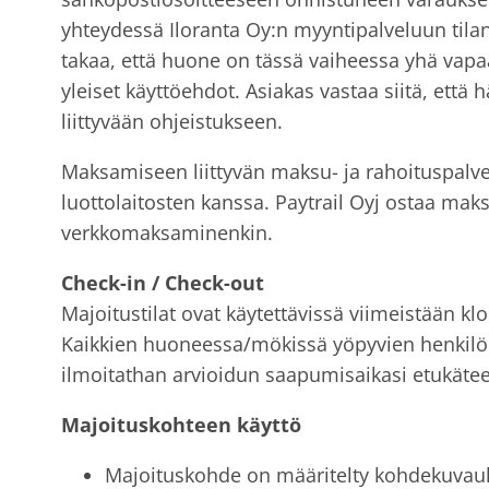
yhteydessä Iloranta Oy:n myyntipalveluun tilan
takaa, että huone on tässä vaiheessa yhä vapa
yleiset käyttöehdot. Asiakas vastaa siitä, et
liittyvään ohjeistukseen.
Maksamiseen liittyvän maksu- ja rahoituspalve
luottolaitosten kanssa. Paytrail Oyj ostaa maks
verkkomaksaminenkin.
Check-in / Check-out
Majoitustilat ovat käytettävissä viimeistään kl
Kaikkien huoneessa/mökissä yöpyvien henkilöid
ilmoitathan arvioidun saapumisaikasi etukäte
Majoituskohteen käyttö
Majoituskohde on määritelty kohdekuvau