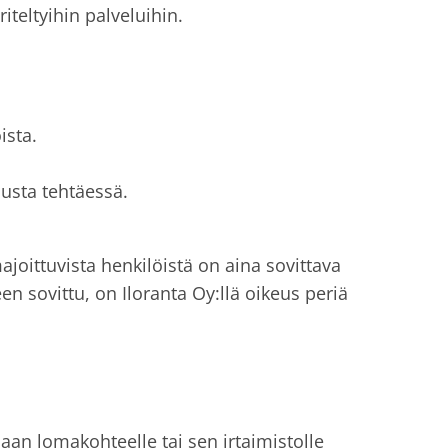
teltyihin palveluihin.
ista.
austa tehtäessä.
joittuvista henkilöistä on aina sovittava
n sovittu, on Iloranta Oy:llä oikeus periä
an lomakohteelle tai sen irtaimistolle