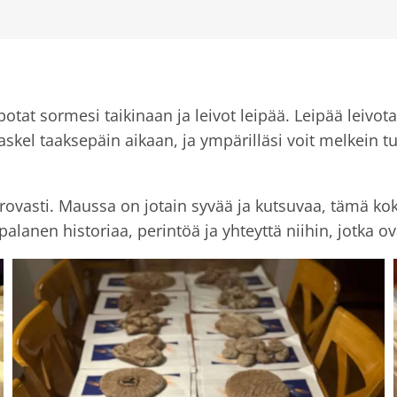
potat sormesi taikinaan ja leivot leipää. Leipää leivota
n askel taaksepäin aikaan, ja ympärilläsi voit melkei
arovasti. Maussa on jotain syvää ja kutsuvaa, tämä k
lanen historiaa, perintöä ja yhteyttä niihin, jotka ov