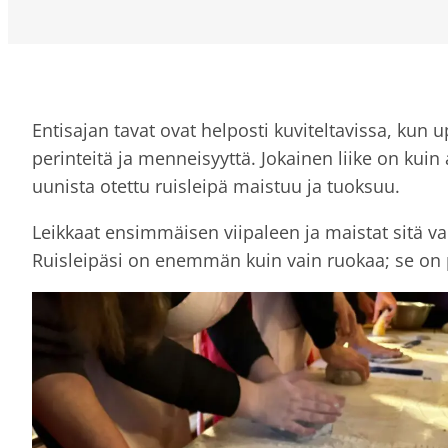
Entisajan tavat ovat helposti kuviteltavissa, kun u
perinteitä ja menneisyyttä. Jokainen liike on kui
uunista otettu ruisleipä maistuu ja tuoksuu.
Leikkaat ensimmäisen viipaleen ja maistat sitä v
Ruisleipäsi on enemmän kuin vain ruokaa; se on pa