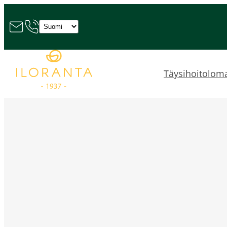
Valitse
kieli
Täysihoitolom