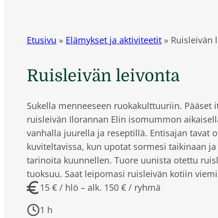
Etusivu
»
Elämykset ja aktiviteetit
»
Ruisleivän 
Ruisleivän leivonta
Sukella menneeseen ruokakulttuuriin. Pääset 
ruisleivän Ilorannan Elin isomummon aikaisell
vanhalla juurella ja reseptillä. Entisajan tavat 
kuviteltavissa, kun upotat sormesi taikinaan ja 
tarinoita kuunnellen. Tuore uunista otettu ruis
tuoksuu. Saat leipomasi ruisleivän kotiin viemi
15 € / hlö – alk. 150 € / ryhmä
1 h