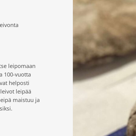
leivonta
itse leipomaan
a 100-vuotta
ovat helposti
leivot leipää
leipä maistuu ja
siksi.