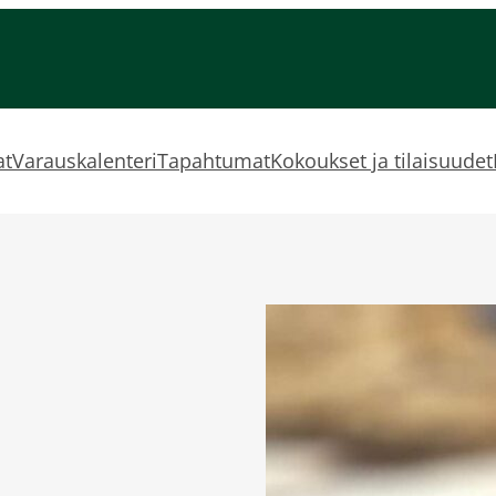
at
Varauskalenteri
Tapahtumat
Kokoukset ja tilaisuudet