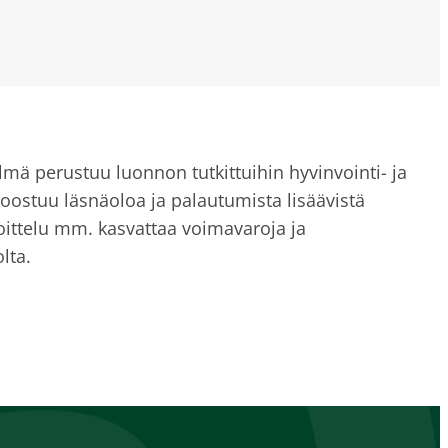
ä perustuu luonnon tutkittuihin hyvinvointi- ja
 koostuu läsnäoloa ja palautumista lisäävistä
joittelu mm. kasvattaa voimavaroja ja
olta.