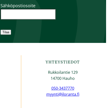
Sähköpostiosoite
Tilaa
YHTEYSTIEDOT
Rukkoilantie 129
14700 Hauho
050-3437770
myynti@iloranta.fi