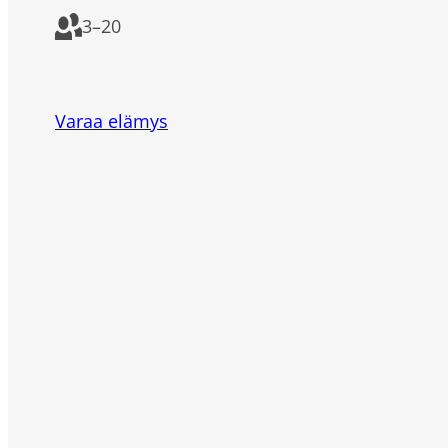
3
–
20
Varaa elämys