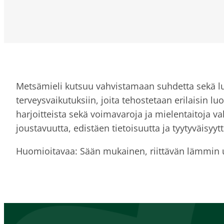
Metsämieli kutsuu vahvistamaan suhdetta sekä lu
terveysvaikutuksiin, joita tehostetaan erilaisin l
harjoitteista sekä voimavaroja ja mielentaitoja v
joustavuutta, edistäen tietoisuutta ja tyytyväisy
Huomioitavaa: Sään mukainen, riittävän lämmin 