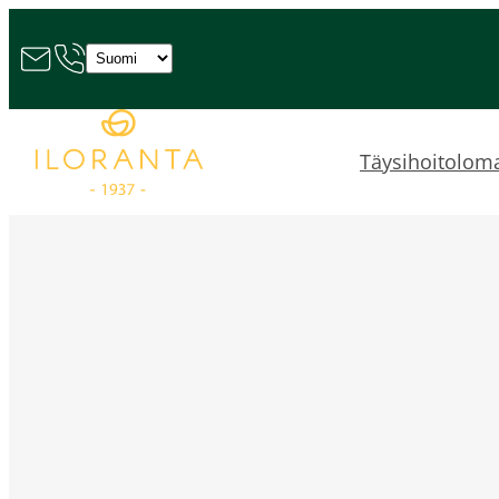
Valitse
kieli
Täysihoitolom