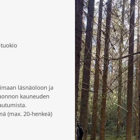
-tuokio
oimaan läsnäoloon ja
 luonnon kauneuden
autumista.
hmä (max. 20-henkeä)