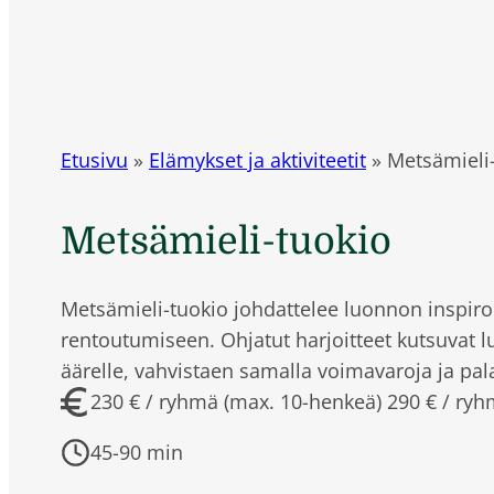
Etusivu
»
Elämykset ja aktiviteetit
»
Metsämieli
Metsämieli-tuokio
Metsämieli-tuokio johdattelee luonnon inspir
rentoutumiseen. Ohjatut harjoitteet kutsuvat
äärelle, vahvistaen samalla voimavaroja ja pal
230 € / ryhmä (max. 10-henkeä) 290 € / ry
45-90 min