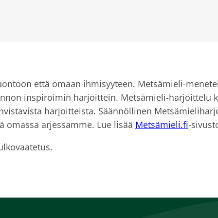
ontoon että omaan ihmisyyteen. Metsämieli-menetelm
uonnon inspiroimin harjoittein. Metsämieli-harjoittelu
ahvistavista harjoitteista. Säännöllinen Metsämielihar
yttä omassa arjessamme. Lue lisää
Metsämieli.fi
-sivust
ulkovaatetus.