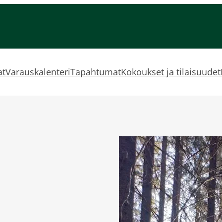
at
Varauskalenteri
Tapahtumat
Kokoukset ja tilaisuudet