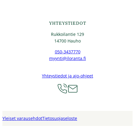
YHTEYSTIEDOT
Rukkoilantie 129
14700 Hauho
050-3437770
myynti@iloranta.fi
Yhteystiedot ja ajo-ohjeet
Yleiset varausehdot
Tietosuojaseloste