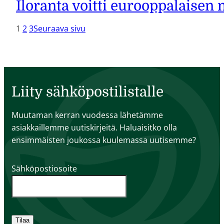
Iloranta voitti eurooppalaisen
1
2
3
Seuraava sivu
Liity sähköpostilistalle
Muutaman kerran vuodessa lähetämme
asiakkaillemme uutiskirjeitä. Haluaisitko olla
ensimmäisten joukossa kuulemassa uutisemme?
Sähköpostiosoite
Tilaa