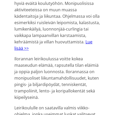
hyviä eväitä koulutyöhön. Monipuolisissa
aktiviteeteissa on muun muassa
kädentaitoja ja liikuntaa. Ohjelmassa voi olla
esimerkiksi ruisleivän leipomista, kalastusta,
lumikenkäilyä, luonnonjää-curlingia tai
vaikkapa lampaanvillan karstaamista,
kehräämistä ja villan huovuttamista.
Lue
lisää >>
Ilorannan leirikoulussa voitte kokea
maaseudun elämää, rapsutella tilan eläimiä
ja oppia paljon luonnosta. Ilorannassa on
monipuoliset liikuntamahdollisuudet, kuten
pingis- ja biljardipöydät, tenniskentät,
trampoliinit, lento- ja koripallokentät sekä
kiipeilyseinä.
Leirikoululle on saatavilla valmis viikko-
ohjelma, jonka useimmat luokat valitsevat