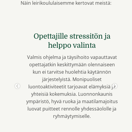
Näin leirikoululaisemme kertovat meistä:
Turvallinen ja yhteishenkeä
lujittava kokemus
Minua huoltajana ilahdutti erityisesti se,
että Ilorannassa käytännön järjestelyt on
mietitty pienintä yksityiskohtaa myöten
valmiiksi. Näin opettajat voivat keskittyä
läsnäoloon ja ohjaamiseen leirikoulun
aikana. Kodikkaan maatilamajoituksen,
täysihoidon ja aktivitteettien ansiosta
lapset viihtyvät erinomaisesti – eivätkä
kaivanneet kännyköilleen.