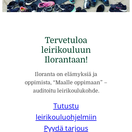
Tervetuloa
leirikouluun
Ilorantaan!
Iloranta on elämyksiä ja
oppimista, “Maalle oppimaan” –
auditoitu leirikoulukohde.
Tutustu
leirikouluohjelmiin
Pyydä tarjous