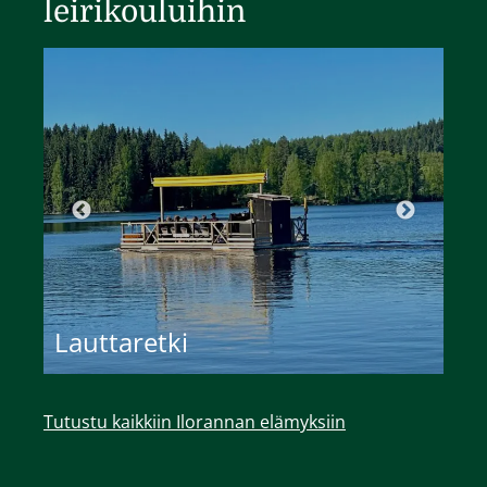
leirikouluihin
Lauttaretki
T
Tutustu kaikkiin Ilorannan elämyksiin