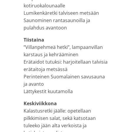
kotiruokalounaalle
Lumikenkäretki talviseen metsään
Saunominen rantasaunoilla ja
pulahdus avantoon
Tiistaina
”Villanpehmeä hetki”, lampaanvillan
karstaus ja kehrääminen
Erätaidot tutuksi: harjoitellaan talvisia
erätaitoja metsässä
Perinteinen Suomalainen savusauna
ja avanto
Lättykestit kuutamolla
Keskiviikkona
Kalastusretki jäälle: opetellaan
pilkkimisen salat, sekä katsotaan
tuleeko jään alta verkoista ja