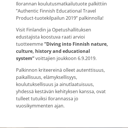
Ilorannan koulutusmatkailutuote palkittiin
”Authentic Finnish Educational Travel
Product-tuotekilpailun 2019” palkinnolla!
Visit Finlandin ja Opetushallituksen
edustajista koostuva raati arvioi
tuotteemme
”Diving into Finnish nature,
culture, history and educational
system”
voittajien joukkoon 6.9.2019.
Palkinnon kriteereinä olleet autenttisuus,
paikallisuus, elämyksellisyys,
koulutuksellisuus ja ainutlaatuisuus,
yhdessä kestävän kehityksen kanssa, ovat
tulleet tutuiksi Ilorannassa jo
vuosikymmenten ajan.