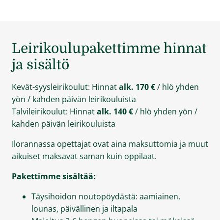
Leirikoulupakettimme hinnat
ja sisältö
Kevät-syysleirikoulut: Hinnat
alk. 170 €
/ hlö yhden
yön / kahden päivän leirikouluista
Talvileirikoulut: Hinnat
alk. 140 €
/ hlö yhden yön /
kahden päivän leirikouluista
Ilorannassa opettajat ovat aina maksuttomia ja muut
aikuiset maksavat saman kuin oppilaat.
Pakettimme sisältää:
Täysihoidon noutopöydästä: aamiainen,
lounas, päivällinen ja iltapala