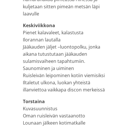
kuljetaan sitten pimeän metsän läpi
laavulle
Keskiviikkona
Pienet kalavaleet, kalastusta
Ilorannan lautalla
Jääkauden jäljet –luontopolku, jonka
aikana tutustutaan jääkauden
sulamisvaiheen tapahtumiin.
Saunominen ja uiminen
Ruisleivän leipominen kotiin viemisiksi
Iltaletut ulkona, luokan yhteistä
illanviettoa vaikkapa discon merkeissä
Torstaina
Kuvasuunnistus
Oman ruisleivän vastaanotto
Lounaan jälkeen kotimatkalle