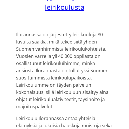
leirikoulusta
Ilorannassa on järjestetty leirikouluja 80-
luvulta saakka, mikä tekee siitä yhden
Suomen vanhimmista leirikoulukohteista.
Vuosien varrella yli 40 000 oppilasta on
osallistunut leirikouluihimme, minkä
ansiosta Ilorannasta on tullut yksi Suomen
suosituimmista leirikoulupaikoista.
Leirikoulumme on täyden palvelun
kokonaisuus, sillä leirikouluun sisältyy aina
ohjatut leirikouluaktiviteetit, täysihoito ja
majoituspalvelut.
Leirikoulu Ilorannassa antaa yhteisiä
elämyksiä ja lukuisia hauskoja muistoja sekä