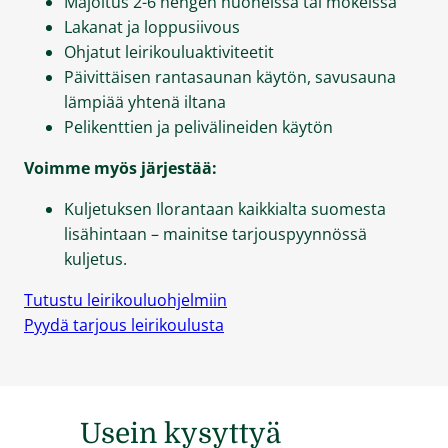
Majoitus 2-6 hengen huoneissa tai mökeissä
Lakanat ja loppusiivous
Ohjatut leirikouluaktiviteetit
Päivittäisen rantasaunan käytön, savusauna
lämpiää yhtenä iltana
Pelikenttien ja pelivälineiden käytön
Voimme myös järjestää:
Kuljetuksen Ilorantaan kaikkialta suomesta
lisähintaan – mainitse tarjouspyynnössä
kuljetus.
Tutustu leirikouluohjelmiin
Pyydä tarjous leirikoulusta
Usein kysyttyä