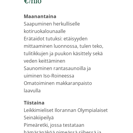
€/hlö
Maanantaina
Saapuminen herkulliselle
kotiruokalounaalle
Erätaidot tutuksi: etäisyyden
mittaaminen luonnossa, tulen teko,
tulitikkujen ja puukon käsittely sekä
veden keittäminen
Saunominen rantasaunoilla ja
uiminen Iso-Roineessa
Omatoiminen makkaranpaisto
laavulla
Tiistaina
Leikkimieliset Ilorannan Olympialaiset
Seinäkiipeilyä
Pimeäretki, jossa testataan
hämäränäköä pimeässä riihessä ja