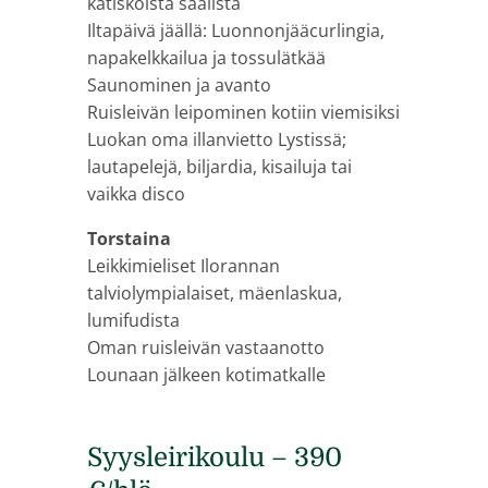
katiskoista saalista
Iltapäivä jäällä: Luonnonjääcurlingia,
napakelkkailua ja tossulätkää
Saunominen ja avanto
Ruisleivän leipominen kotiin viemisiksi
Luokan oma illanvietto Lystissä;
lautapelejä, biljardia, kisailuja tai
vaikka disco
Torstaina
Leikkimieliset Ilorannan
talviolympialaiset, mäenlaskua,
lumifudista
Oman ruisleivän vastaanotto
Lounaan jälkeen kotimatkalle
Syysleirikoulu – 390