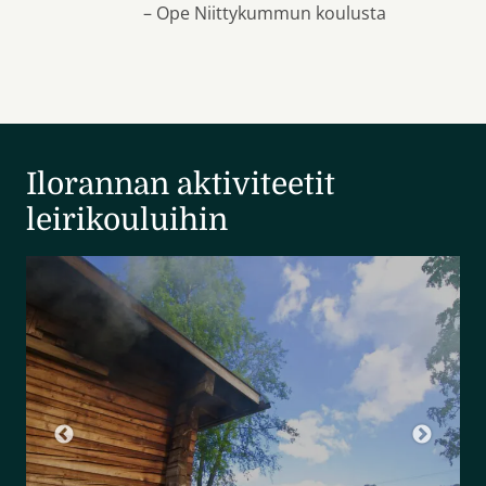
– Henna, Aadan äiti
Ilorannan aktiviteetit
leirikouluihin