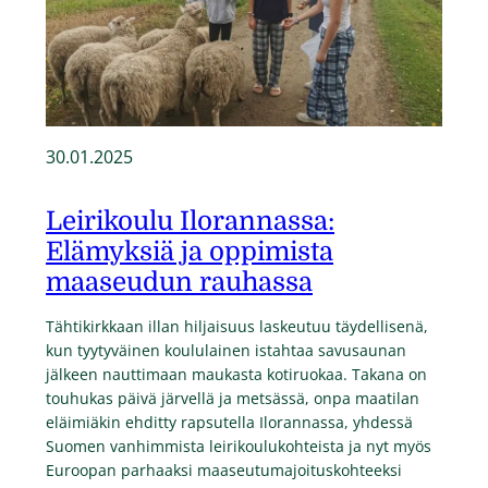
30.01.2025
Leirikoulu Ilorannassa:
Elämyksiä ja oppimista
maaseudun rauhassa
Tähtikirkkaan illan hiljaisuus laskeutuu täydellisenä,
kun tyytyväinen koululainen istahtaa savusaunan
jälkeen nauttimaan maukasta kotiruokaa. Takana on
touhukas päivä järvellä ja metsässä, onpa maatilan
eläimiäkin ehditty rapsutella Ilorannassa, yhdessä
Suomen vanhimmista leirikoulukohteista ja nyt myös
Euroopan parhaaksi maaseutumajoituskohteeksi