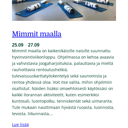
Mimmit maalla
25.09
–
27.09
Mimmit maalla on kaikenikäisille naisille suunnattu
hyvinvointiviikonloppu. Ohjelmassa on kehoa avaavia
ja vahvistavia joogaharjoituksia, palauttavia ja mieltä
rauhoittavia rentoutushetkiä,
tulevaisuuskarttatyöskentelyä sekä saunomista ja
rentoa yhdessä oloa. Voit itse valita, mihin ohjelmiin
osallistut. Näiden lisäksi omaehtoisesti käytössäsi on
kaikki Ilorannan aktiviteetit, kuten esimerkiksi
kuntosali, luontopolku, tenniskentät sekä uimaranta.
Tule mukaan nauttimaan hyvästä ruoasta, luonnosta,
levosta, liikunnasta,…
Lue lisää