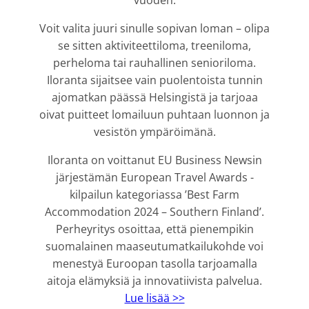
vuoden.
Voit valita juuri sinulle sopivan loman – olipa
se sitten aktiviteettiloma, treeniloma,
perheloma tai rauhallinen senioriloma.
Iloranta sijaitsee vain puolentoista tunnin
ajomatkan päässä Helsingistä ja tarjoaa
oivat puitteet lomailuun puhtaan luonnon ja
vesistön ympäröimänä.
Iloranta on voittanut EU Business Newsin
järjestämän European Travel Awards -
kilpailun kategoriassa ’Best Farm
Accommodation 2024 – Southern Finland’.
Perheyritys osoittaa, että pienempikin
suomalainen maaseutumatkailukohde voi
menestyä Euroopan tasolla tarjoamalla
aitoja elämyksiä ja innovatiivista palvelua.
Lue lisää >>