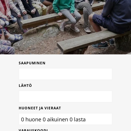
Leirikoulut
Majoitustilat
SAAPUMINEN
LÄHTÖ
HUONEET JA VIERAAT
0
huone
0
aikuinen
0
lasta
VARAUSKOODI