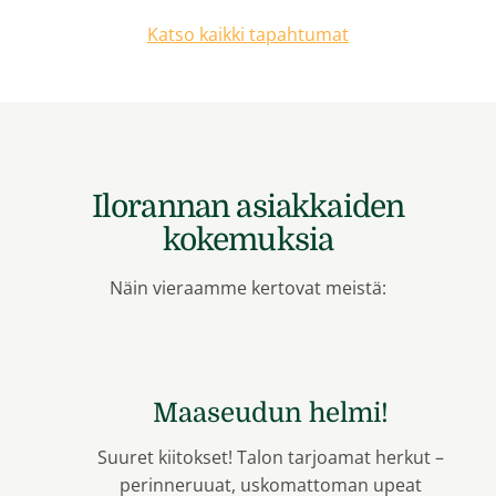
Katso kaikki tapahtumat
Ilorannan asiakkaiden
kokemuksia
Näin vieraamme kertovat meistä:
i!
Rauha ja hyvä olo täyttä
mielen ja kehon
t herkut –
n upeat
Paikka, jossa kerta toisensa jälkeen