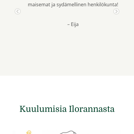
ilökunta!
ihastelet ruuan upeita makuja ja laat
Henkilökunta on innostunutta.
Esteettisyyttä saa aistia ja kokea moni
eri kohdissa.
– Hilla
Kuulumisia Ilorannasta