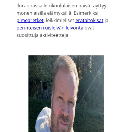
Ilorannassa leirikoululaisen päivä täyttyy
monenlaisilla elämyksillä. Esimerkiksi
pimeäretket
, leikkimieliset
erätaitokisat
ja
perinteisen ruisleivän leivonta
ovat
suosittuja aktiviteetteja.