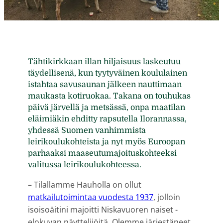
Tähtikirkkaan illan hiljaisuus laskeutuu
täydellisenä, kun tyytyväinen koululainen
istahtaa savusaunan jälkeen nauttimaan
maukasta kotiruokaa. Takana on touhukas
päivä järvellä ja metsässä, onpa maatilan
eläimiäkin ehditty rapsutella Ilorannassa,
yhdessä Suomen vanhimmista
leirikoulukohteista ja nyt myös Euroopan
parhaaksi maaseutumajoituskohteeksi
valitussa leirikoulukohteessa.
– Tilallamme Hauholla on ollut
matkailutoimintaa vuodesta 1937
, jolloin
isoisoäitini majoitti Niskavuoren naiset -
elokuvan näyttelijöitä. Olemme järjestäneet