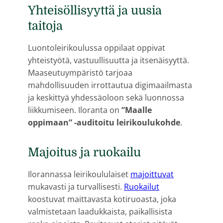
Yhteisöllisyyttä ja uusia
taitoja
Luontoleirikoulussa oppilaat oppivat
yhteistyötä, vastuullisuutta ja itsenäisyyttä.
Maaseutuympäristö tarjoaa
mahdollisuuden irrottautua digimaailmasta
ja keskittyä yhdessäoloon sekä luonnossa
liikkumiseen. Iloranta on
”Maalle
oppimaan” -auditoitu leirikoulukohde
.
Majoitus ja ruokailu
Ilorannassa leirikoululaiset
majoittuvat
mukavasti ja turvallisesti.
Ruokailut
koostuvat maittavasta kotiruoasta, joka
valmistetaan laadukkaista, paikallisista