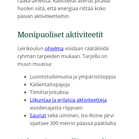
raaka-aineista. Ravitsevat ateriat pitävät
huolen siitä, että energiaa riittää koko
päivän aktiviteetteihin.
Monipuoliset aktiviteetit
Leirikoulun
ohjelma
voidaan räätälöidä
ryhmän tarpeiden mukaan. Tarjolla on
muun muassa:
Luontotutkimusta ja ympäristöoppia
Kädentaitopajoja
Tiimiharjoituksia
Liikuntaa ja erilaisia aktiviteetteja
vuodenajasta riippuen
Saunat
sekä uiminen, Iso-Roine järvi
sijaitsee 300 metrin päässä päätilalta