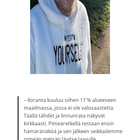
– Iloranta kuuluu siihen 17 % alueeseen
maailmassa, jossa ei ole valosaastetta.
Täällä tähdet ja linnunrata näkyvät
kirkkaasti. Pimeäretkellä testaan ensin
hämäränäköä ja sen jälkeen seikkailemme
pimeän metsän lävitse laavulle.