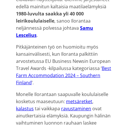
edellä mainitun kaltaisia maatilaelämyksiä
1980-luvulta saakka yli 40 000
leirikoululaiselle
, sanoo Ilorantaa
neljännessä polvessa johtava
Samu
Lescelius
.
Pitkäjänteinen työ on huomioitu myös
kansainvälisesti, kun Iloranta palkittiin
arvostetussa EU Business Newsin European
Travel Awards -kilpailussa kategoriassa ’
Best
Farm Accommodation 2024 – Southern
Finland
’.
Monelle Ilorantaan saapuvalle koululaiselle
kosketus maaseutuun:
metsäretket
,
kalastus
tai vaikkapa
ravustaminen
ovat
ainutkertaisia elämyksiä. Kaupungin hälinän
vaihtuminen luonnon rauhaan laskee