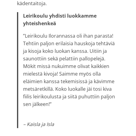
kädentaitoja.
Leirikoulu yhdisti luokkamme
yhteishenkeä
”Leirikoulu Ilorannassa oli ihan parasta!
Tehtiin paljon erilaisia hauskoja tehtäviä
ja kisoja koko luokan kanssa. Uitiin ja
saunottiin sekä pelattiin pallopelejä.
Mökit missä nukuimme olivat kaikkien
mielestä kivoja! Saimme myös olla
eläimien kanssa tekemisissä ja kävimme
metsäretkillä. Koko luokalle jäi tosi kiva
fiilis leirikoulusta ja siitä puhuttiin paljon
sen jälkeen!”
– Kaisla ja Isla