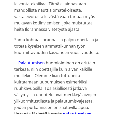
leivontatekniikaa. Tämä ei ainoastaan
mahdollista nauttia omatekoisesta,
vastaleivotusta leivästä vaan tarjoaa myös
mukavan kotiinviemisen, joka muistuttaa
heitä Ilorannassa vietetystä ajasta.
Samu kohtaa Ilorannassa paljon opettajia ja
toteaa kyseisen ammattikunnan työn
kuormittavuuden kasvaneen vuosi vuodelta.
–
Palautumisen
huomioiminen on erittäin
tärkeää, niin opettajille kuin aivan kaikille
muillekin. Olemme liian tottuneita
kuittaamaan uupumuksen esimerkiksi
ruuhkavuosilla. Tosiasiallisesti jatkuva
väsymys ja unohtelu ovat merkkejä aivojen
ylikuormitustilasta ja palautumisvajeesta,
joiden purkamiseen on saatavilla apua.
Iloranta järjestää myös
palautumisen