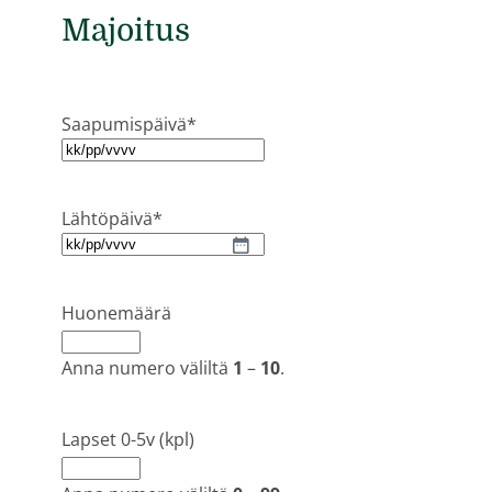
Majoitus
Saapumispäivä
*
KK
slash
PP
Lähtöpäivä
*
slash
KK
VVVV
slash
PP
Huonemäärä
slash
VVVV
Anna numero väliltä
1
–
10
.
Lapset 0-5v (kpl)