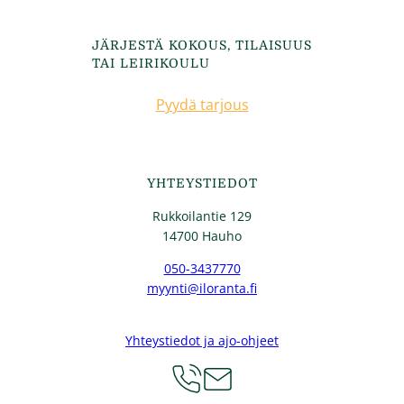
JÄRJESTÄ KOKOUS, TILAISUUS
TAI LEIRIKOULU
Pyydä tarjous
YHTEYSTIEDOT
Rukkoilantie 129
14700 Hauho
050-3437770
myynti@iloranta.fi
Yhteystiedot ja ajo-ohjeet