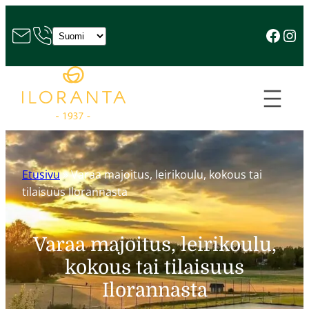
Ilorannan F
Ilora
Valitse
kieli
Etusivu
»
Varaa majoitus, leirikoulu, kokous tai
tilaisuus Ilorannasta
Varaa majoitus, leirikoulu,
kokous tai tilaisuus
Ilorannasta