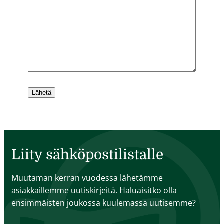
Liity sähköpostilistalle
Muutaman kerran vuodessa lähetämme
asiakkaillemme uutiskirjeitä. Haluaisitko olla
ensimmäisten joukossa kuulemassa uutisemme?