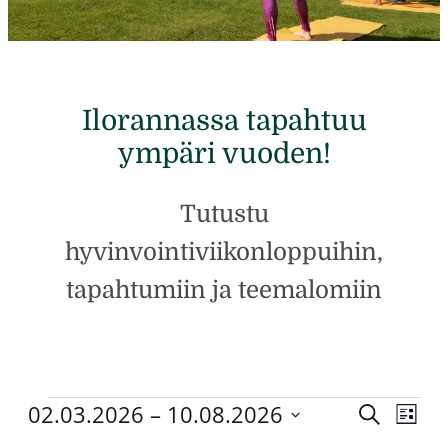
Ilorannassa tapahtuu
ympäri vuoden!
Tutustu
hyvinvointiviikonloppuihin,
tapahtumiin ja teemalomiin
Tapahtumat
02.03.2026
 – 
10.08.2026
Tapah
Tap
Etsi
Lista
Valitse
Vie