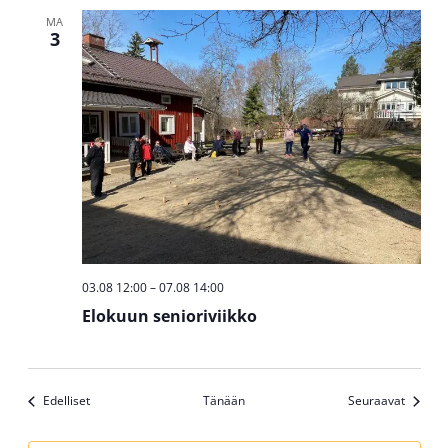
MA
3
03.08 12:00
–
07.08 14:00
Elokuun senioriviikko
Tapahtumat
Tapaht
Edelliset
Tänään
Seuraavat