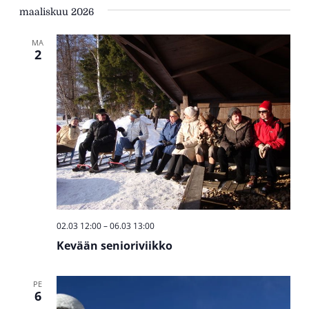
Etsi
päivä.
maaliskuu 2026
Nav
aja
Näkym
MA
2
navigo
02.03 12:00
–
06.03 13:00
Kevään senioriviikko
PE
6