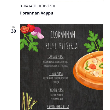
30.04 14:00
–
03.05 17:00
Ilorannan Vappu
TO
30