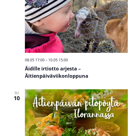
08.05 17:00
–
10.05 15:00
Äidille irtiotto arjesta –
Äitienpäiväviikonloppuna
SU
10