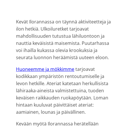
Kevät Ilorannassa on täynnä aktiviteetteja ja
ilon hetkiä. Ulkoiluretket tarjoavat
mahdollisuuden tutustua lähiluontoon ja
nauttia keväisistä maisemista. Puutarhassa
voi ihailla kukassa olevia krookuksia ja
seurata luonnon heräämistä uuteen eloon.
Huoneemme ja mökkimme
tarjoavat
kodikkaan ympäristön rentoutumiselle ja
levon hetkille. Ateriat katetaan herkullisista
lähiraaka-aineista valmistettuina, tuoden
keväisen raikkauden ruokapöytään. Loman
hintaan kuuluvat päivittäiset ateriat:
aamiainen, lounas ja päivällinen.
Kevään myötä Ilorannassa herätellään