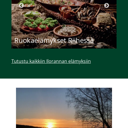
Ruokaelämykset Riihessä
L
Tutustu kaikkiin Ilorannan elämyksiin