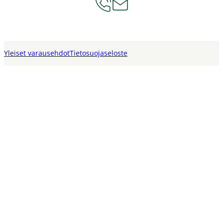
Yleiset varausehdot
Tietosuojaseloste