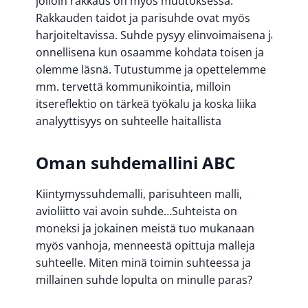
jolloin rakkaus on myös muutoksessa.
Rakkauden taidot ja parisuhde ovat myös
harjoiteltavissa. Suhde pysyy elinvoimaisena ja
onnellisena kun osaamme kohdata toisen ja
olemme läsnä. Tutustumme ja opettelemme
mm. tervettä kommunikointia, milloin
itsereflektio on tärkeä työkalu ja koska liika
analyyttisyys on suhteelle haitallista
Oman suhdemallini ABC
Kiintymyssuhdemalli, parisuhteen malli,
avioliitto vai avoin suhde…Suhteista on
moneksi ja jokainen meistä tuo mukanaan
myös vanhoja, menneestä opittuja malleja
suhteelle. Miten minä toimin suhteessa ja
millainen suhde lopulta on minulle paras?