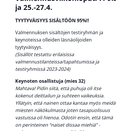
ja 25.-27.4.
TYYTYVÄISYYS SISÄLTÖÖN 95%!!
Valmennuksen sisältöjen testiryhmän ja
keynoteissa olleiden läsnäolijoiden
tyytyväisyys.
(
Sisällöt
testattu
erilaisissa
valmennustilanteissa
/
tapahtumissa
ja
testiryhmissä
2023-2024)
Keynoten osallistuja (mies 32)
Mahtava! Pidin siitä, että puhuja oli itse
kokenut deittailun ja suhteen vaikeuksia.
Yllätyin, että nainen ottaa kantaa myös meidän
miesten näkökulmasta joten tasapuolisuus
vastuissa oli hienoa. Odotin ensin, että tämä
on perinteinen “naiset dissaa miehiä” -