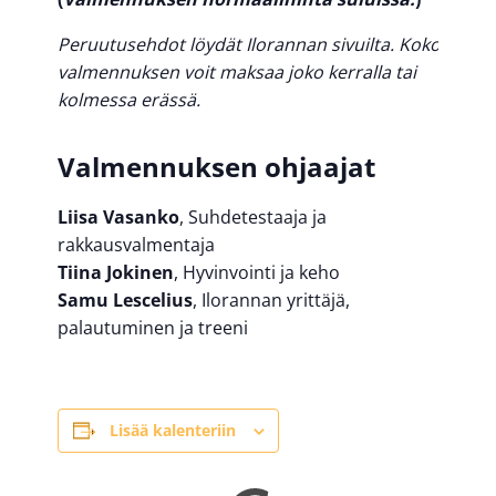
Peruutusehdot
löydät
Ilorannan
sivuilta
. Koko
valmennuksen
voit
maksaa
joko
kerralla
tai
kolmessa
erässä
.
Valmennuksen ohjaajat
Liisa Vasanko
, Suhdetestaaja ja
rakkausvalmentaja
Tiina Jokinen
, Hyvinvointi ja keho
Samu Lescelius
, Ilorannan yrittäjä,
palautuminen ja treeni
Lisää kalenteriin