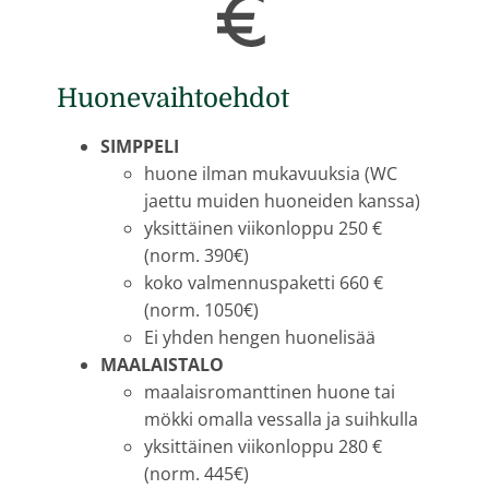
Huonevaihtoehdot
SIMPPELI
huone ilman mukavuuksia (WC
jaettu muiden huoneiden kanssa)
yksittäinen viikonloppu 250 €
(norm. 390€)
koko valmennuspaketti 660 €
(norm. 1050€)
Ei yhden hengen huonelisää
MAALAISTALO
maalaisromanttinen huone tai
mökki omalla vessalla ja suihkulla
yksittäinen viikonloppu 280 €
(norm. 445€)