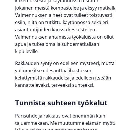
kokemuksesta ja käytännössä testaten.
Jokainen meistä kompastelee ja eksyy matkalla.
Valmennuksen aiheet ovat tulleet toistuvasti
esiin, niitä on tutkittu käytännössä sekä eri
asiantuntijoiden kanssa keskustellen.
Valmennuksen antamista työkaluista on ollut
apua ja tukea omalla suhdematkallaan
kipuileville
Rakkauden synty on edelleen mysteeri, mutta
voimme itse edesauttaa ihastuksen
kehittymistä rakkaudeksi ja edelleen itseään
kannattelevaksi, terveeksi suhteeksi.
Tunnista suhteen työkalut
Parisuhde ja rakkaus ovat enemmän kuin
tajuammekaan. Me muutumme elämän myötä,