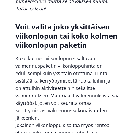
puheenvuoro mutta se oli kaikkea muuta.
Tällaisia lisää!
Voit valita joko yksittäisen
viikonlopun tai koko kolmen
viikonlopun paketin
Koko kolmen viikonlopun sisältävän
valmennuspaketin viikonloppuhinta on
edullisempi kuin yksittäin otettuna. Hinta
sisältää kaiken yöpymisestä ruokailuihin ja
ohjattuihin aktiviteetteihin sekä itse
valmennuksen. Materiaalit valmennuksista saat
käyttöösi, joten voit seurata omaa
kehittymistäsi valmennuskokonaisuuden
jälkeenkin.
Jokainen viikonloppu sisältää myös rentoa
yhdessäoloa mm.saunoen, ohjattuja