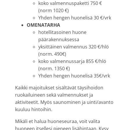
koko valmennuspaketti 750 €
(norm 1020 €)
Yhden hengen huonelisä 30 €/vrk
OMENATARHA
hotellitasoinen huone
päärakennuksessa
yksittäinen valmennus 320 €/hlö
(norm. 490€)
koko valmennussarja 855 €/hlö
(norm. 1350 €)
Yhden hengen huonelisä 35€/vrk
Kaikki majoitukset sisältävät täysihoidon
ruokailuineen sekä valmennukset ja
aktiviteetit. Myös saunominen ja uinti/avanto
kuuluu hintoihin.
Mikäli et halua huoneseuraa, voit valita
huoneen itsellesi pieneen lisähintaan. Kysy