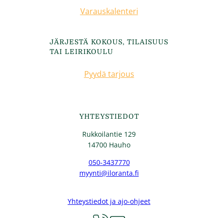
Varauskalenteri
JÄRJESTÄ KOKOUS, TILAISUUS
TAI LEIRIKOULU
Pyydä tarjous
YHTEYSTIEDOT
Rukkoilantie 129
14700 Hauho
050-3437770
myynti@iloranta.fi
Yhteystiedot ja ajo-ohjeet