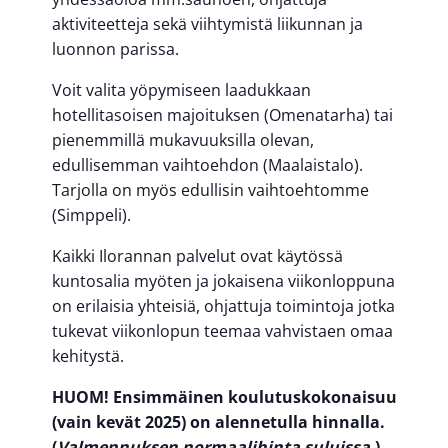
aktiviteetteja sekä viihtymistä liikunnan ja
luonnon parissa.
Voit valita yöpymiseen laadukkaan
hotellitasoisen majoituksen (Omenatarha) tai
pienemmillä mukavuuksilla olevan,
edullisemman vaihtoehdon (Maalaistalo).
Tarjolla on myös edullisin vaihtoehtomme
(Simppeli).
Kaikki Ilorannan palvelut ovat käytössä
kuntosalia myöten ja jokaisena viikonloppuna
on erilaisia yhteisiä, ohjattuja toimintoja jotka
tukevat viikonlopun teemaa vahvistaen omaa
kehitystä.
HUOM!
Ensimmäinen
koulutuskokonaisuus
(vain
kevät
2025)
on
alennetulla
hinnalla
.
(
Valmennuksen
normaalihinta
suluissa
.
)