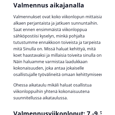
Valmennus aikajanalla
Valmennukset ovat koko viikonlopun mittaisia
alkaen perjantaista ja jatkuen sunnuntaihin.
Saat ennen ensimmäistä viikonloppua
sähköpostiisi kyselyn, minkä pohjalta
tutustumme ennakkoon toiveista ja tarpeista
mitä Sinulla on. Missä haluat kehittyä, mitä
koet haastavaksi ja millaisia toiveita sinulla on.
Näin haluamme varmistaa laadukkaan
kokonaisuuden, joka antaa jokaiselle
osallistujalle työvälineitä omaan kehittymiseen.
Ohessa aikataulu mikäli haluat osallistua
viikonloppuihin yhtenä kokonaisuutena
suunnitellussa aikataulussa.
Valmennusviikonloput
:
7.-9.3.