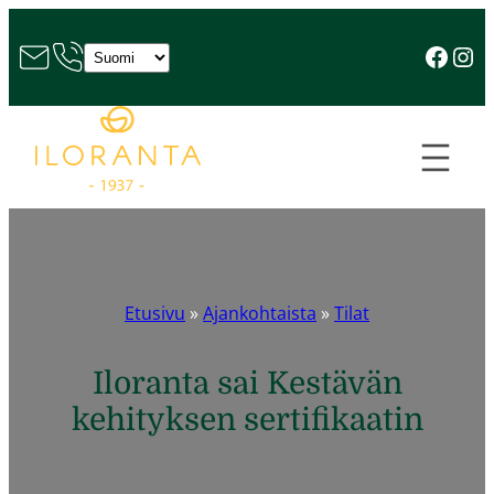
Ilorannan F
Ilora
Valitse
kieli
Etusivu
»
Ajankohtaista
»
Tilat
Iloranta sai Kestävän
kehityksen sertifikaatin