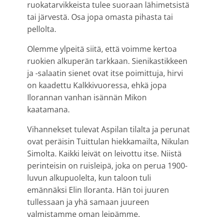
ruokatarvikkeista tulee suoraan lähimetsistä
tai järvestä. Osa jopa omasta pihasta tai
pellolta.
Olemme ylpeitä siitä, että voimme kertoa
ruokien alkuperän tarkkaan. Sienikastikkeen
ja -salaatin sienet ovat itse poimittuja, hirvi
on kaadettu Kalkkivuoressa, ehkä jopa
Ilorannan vanhan isännän Mikon
kaatamana.
Vihannekset tulevat Aspilan tilalta ja perunat
ovat peräisin Tuittulan hiekkamailta, Nikulan
Simolta. Kaikki leivät on leivottu itse. Niistä
perinteisin on ruisleipä, joka on perua 1900-
luvun alkupuolelta, kun taloon tuli
emännäksi Elin Iloranta. Hän toi juuren
tullessaan ja yhä samaan juureen
valmistamme oman leipämme.