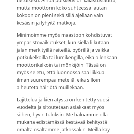
tietoisesti. Ainoa poikkeus on kalastuslautta,
mutta moottorin koko suhteessa lautan
kokoon on pieni sekä sillä ajellaan vain
kesäisin ja lyhyitä matkoja.
Minimoimme myös maastoon kohdistuvat
ympäristövaikutukset, kun siellä liikutaan
jalan merkityillä reiteillä, pyörillä ja vaikka
potkukelkoilla tai lumikengillä, eikä ollenkaan
moottorikelkoin tai mönkijöin. Tässä on
myös se etu, että luonnossa saa liikkua
ilman suurempaa meteliä, eikä silloin
aiheuteta häiriötä muillekaan.
Lajittelua ja kierrätystä on kehitetty vuosi
vuodelta ja sitoutetaan asiakkaat myös
siihen, hyvin tuloksin. Me haluamme olla
mukana edistämässä kestävää kehitystä
omalta osaltamme jatkossakin. Meillä käy