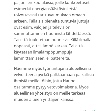
paljon leirikoululaisia, joille konkreettiset
esimerkit energiansäästövinkeistä
toivottavasti tarttuvat mukaan omaan
arkeen. Tällaisia pieneltä tuntuvia juttuja
ovat esim. valojen ja television
sammuttaminen huoneista lähdettäessä.
Tai että tuuletetaan huone viileällä ilmalla
nopeasti, ettei lämpö karkaa. Tai että
käytetään ilmalämpöpumppuja
lämmittämiseen, ei pattereita.
Näemme myös työnantajana alueellisena
velvoitteena pyrkiä palkkaamaan paikallisia
ihmisiä meille töihin, jotta Hauho
osaltamme pysyy vetovoimaisena. Myös
alueellinen yhteistyö on meille tärkeää
muiden alueen yrittäjien kanssa.