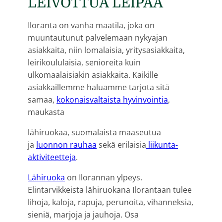
LEIVOTTUA LEIPÄÄ
Iloranta on vanha maatila, joka on
muuntautunut palvelemaan nykyajan
asiakkaita, niin lomalaisia, yritysasiakkaita,
leirikoululaisia, senioreita kuin
ulkomaalaisiakin asiakkaita. Kaikille
asiakkaillemme haluamme tarjota sitä
samaa,
kokonaisvaltaista hyvinvointia
,
maukasta
lähiruokaa, suomalaista maaseutua
ja
luonnon rauhaa
sekä erilaisia
liikunta-
aktiviteetteja
.
Lähiruoka
on Ilorannan ylpeys.
Elintarvikkeista lähiruokana Ilorantaan tulee
lihoja, kaloja, rapuja, perunoita, vihanneksia,
sieniä, marjoja ja jauhoja. Osa