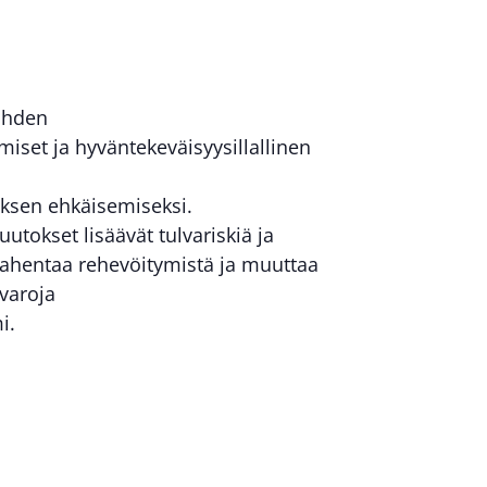
kohden
miset ja hyväntekeväisyysillallinen
ksen ehkäisemiseksi.
tokset lisäävät tulvariskiä ja
 pahentaa rehevöitymistä ja muuttaa
ivaroja
i.