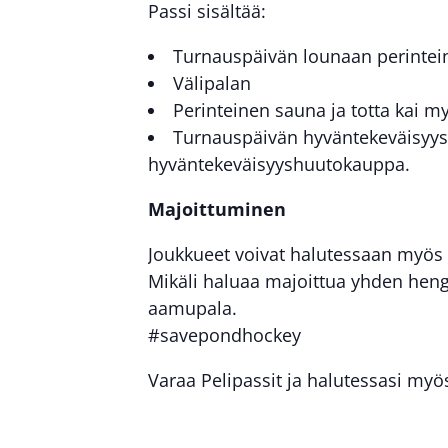
Passi sisältää:
Turnauspäivän lounaan perinteinen
Välipalan
Perinteinen sauna ja totta kai m
Turnauspäivän hyväntekeväisyysi
hyväntekeväisyyshuutokauppa.
Majoittuminen
Joukkueet voivat halutessaan myös 
Mikäli haluaa majoittua yhden heng
aamupala.
#savepondhockey
Varaa Pelipassit ja halutessasi my