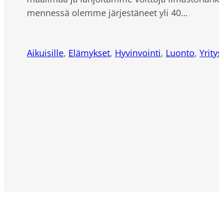
mennessä olemme järjestäneet yli 40…
Aikuisille
,
Elämykset
,
Hyvinvointi
,
Luonto
,
Yrity