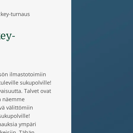
ckey-turnaus
key-
ön ilmastotoimiin
leville sukupolville!
aisuutta. Talvet ovat
ina näemme
ä välittömiin
ukupolville!
nauksia ympäri
keisiin. Tähän