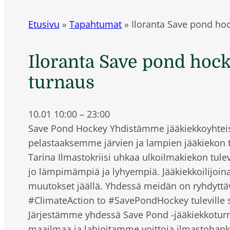
Etusivu
»
Tapahtumat
»
Iloranta Save pond ho
Iloranta Save pond hoc
turnaus
10.01
10:00
–
23:00
Save Pond Hockey Yhdistämme jääkiekkoyhteis
pelastaaksemme järvien ja lampien jääkiekon tu
Tarina Ilmastokriisi uhkaa ulkoilmakiekon tulev
jo lämpimämpiä ja lyhyempiä. Jääkiekkoilijo
muutokset jäällä. Yhdessä meidän on ryhdyttäv
#ClimateAction to #SavePondHockey tuleville s
Järjestämme yhdessä Save Pond -jääkiekkotur
maailmaa ja lahjoitamme voittoja ilmastohank