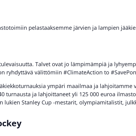
totoimiin pelastaaksemme järvien ja lampien jääkieko
 tulevaisuutta. Talvet ovat jo lämpimämpiä ja lyhyemp
n ryhdyttävä välittömiin #ClimateAction to #SavePond
äkiekkoturnauksia ympäri maailmaa ja lahjoitamme vo
 turnausta ja lahjoittaneet yli 125 000 euroa ilmasto
lukien Stanley Cup -mestarit, olympiamitalistit, julk
ockey