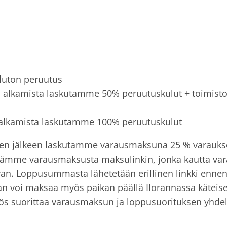
uluton peruutus
i alkamista laskutamme 50% peruutuskulut + toimisto
 alkamista laskutamme 100% peruutuskulut
sen jälkeen laskutamme varausmaksuna 25 % varauk
mme varausmaksusta maksulinkin, jonka kautta var
avan. Loppusummasta lähetetään erillinen linkki enne
 voi maksaa myös paikan päällä Ilorannassa käteisel
myös suorittaa varausmaksun ja loppusuorituksen yhdel