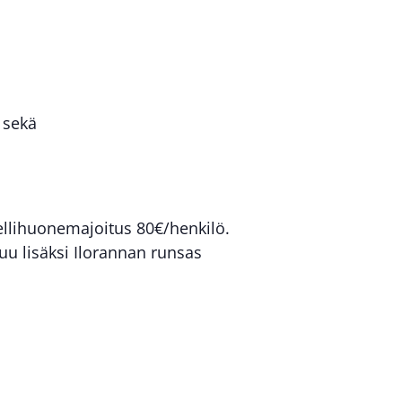
 sekä
ellihuonemajoitus 80€/henkilö.
u lisäksi Ilorannan runsas