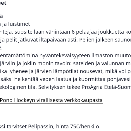
eet
iä
 ja luistimet
hteja, suositellaan vähintään 6 pelaajaa joukkuetta 
a pelit jatkuvat iltapäivään asti. Pelien jälkeen sauno
.
hentämättöminä hyväntekeväisyyteen ilmaston muuto
viin ja jokiin monin tavoin: sateiden ja valunnan muu
ika lyhenee ja järvien lämpötilat nousevat, mikä voi
lisäksi heikentää veden laatua ja kuormittaa pohjaves
 ekologinen tila. Selvityksen tekee ProAgria Etelä-Suom
Pond Hockeyn virallisesta verkkokaupasta
i tarvitset Pelipassin, hinta 75€/henkilö.