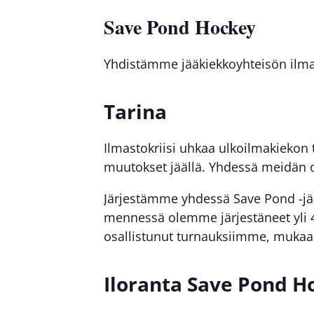
Save Pond Hockey
Yhdistämme jääkiekkoyhteisön ilmas
Tarina
Ilmastokriisi uhkaa ulkoilmakiekon
muutokset jäällä. Yhdessä meidän o
Järjestämme yhdessä Save Pond -jä
mennessä olemme järjestäneet yli 40
osallistunut turnauksiimme, mukaan 
Iloranta Save Pond H