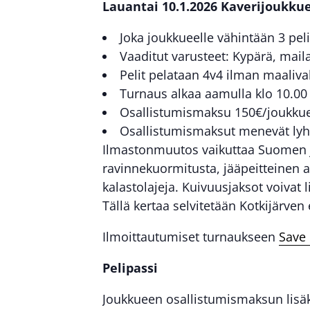
Lauantai 10.1.2026 Kaverijoukku
Joka joukkueelle vähintään 3 pel
Vaaditut varusteet: Kypärä, maila
Pelit pelataan 4v4 ilman maaliva
Turnaus alkaa aamulla klo 10.00 j
Osallistumismaksu 150€/joukkue
Osallistumismaksut menevät ly
Ilmastonmuutos vaikuttaa Suomen jär
ravinnekuormitusta, jääpeitteinen a
kalastolajeja. Kuivuusjaksot voivat 
Tällä kertaa selvitetään Kotkijärven
Ilmoittautumiset turnaukseen
Save 
Pelipassi
Joukkueen osallistumismaksun lisäks