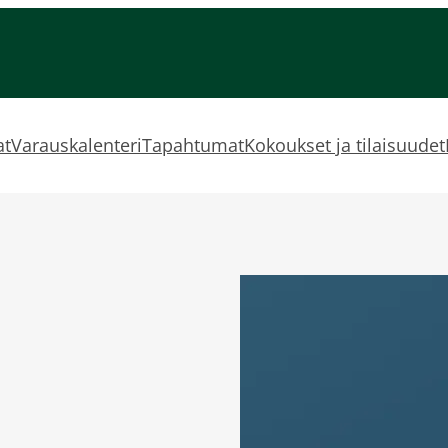
at
Varauskalenteri
Tapahtumat
Kokoukset ja tilaisuudet