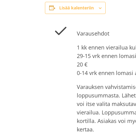
Lisää kalenteriin
Varausehdot
1 kk ennen vierailua k
29-15 vrk ennen lomas
20 €
0-14 vrk ennen lomasi
Varauksen vahvistami
loppusummasta. Lähetä
voi itse valita maksut
vierailua. Loppusumman
kortilla. Asiakas voi 
kertaa.