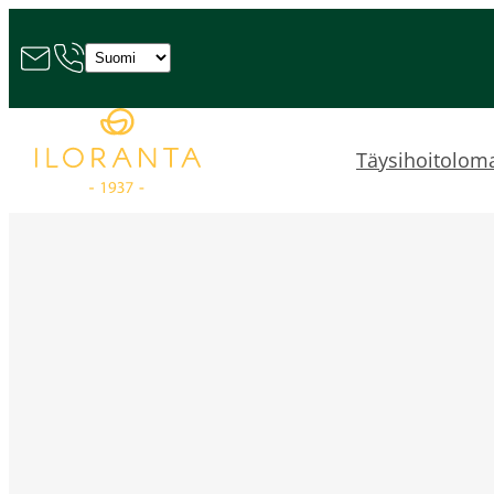
Valitse
kieli
Täysihoitolom