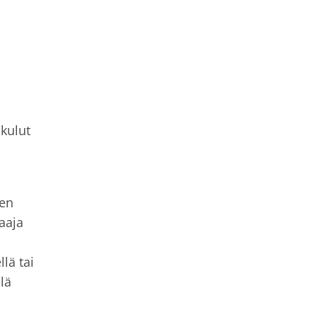
kulut
sen
aaja
n
lä tai
lä