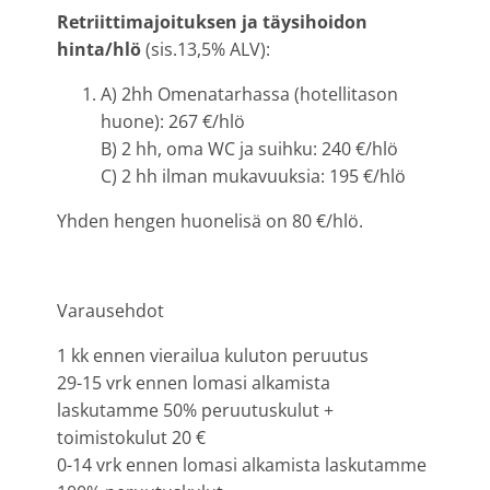
Retriittimajoituksen ja täysihoidon
hinta/hlö
(sis.13,5% ALV):
A) 2hh Omenatarhassa (hotellitason
huone): 267 €/hlö
B) 2 hh, oma WC ja suihku: 240 €/hlö
C) 2 hh ilman mukavuuksia: 195 €/hlö
Yhden hengen huonelisä on 80 €/hlö.
Varausehdot
1 kk ennen vierailua kuluton peruutus
29-15 vrk ennen lomasi alkamista
laskutamme 50% peruutuskulut +
toimistokulut 20 €
0-14 vrk ennen lomasi alkamista laskutamme