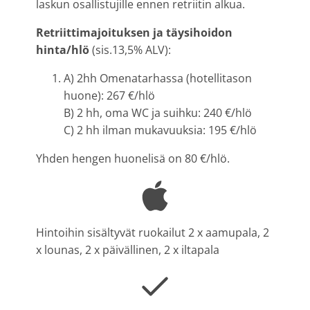
laskun osallistujille ennen retriitin alkua.
Retriittimajoituksen ja täysihoidon
hinta/hlö
(sis.13,5% ALV):
A) 2hh Omenatarhassa (hotellitason
huone): 267 €/hlö
B) 2 hh, oma WC ja suihku: 240 €/hlö
C) 2 hh ilman mukavuuksia: 195 €/hlö
Yhden hengen huonelisä on 80 €/hlö.
Hintoihin sisältyvät ruokailut 2 x aamupala, 2
x lounas, 2 x päivällinen, 2 x iltapala