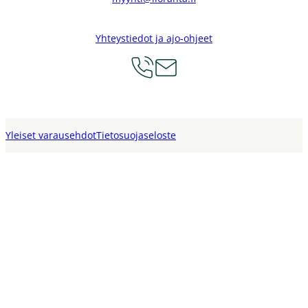
Yhteystiedot ja ajo-ohjeet
Yleiset varausehdot
Tietosuojaseloste