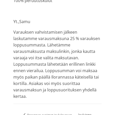
100% peruutuskulut
Yt.,Samu
Varauksen vahvistamisen jälkeen
laskutamme varausmaksuna 25 % varauksen
loppusummasta. Lähetämme
varausmaksusta maksulinkin, jonka kautta
varaaja voi itse valita maksutavan.
Loppusummasta lähetetään erillinen linkki
ennen vierailua. Loppusumman voi maksaa
myös paikan päällä Ilorannassa käteisellä tai
kortilla. Asiakas voi myös suorittaa
varausmaksun ja loppusuorituksen yhdellä
kertaa.
Jouluinen
Ilorannan avoimet joululounaat