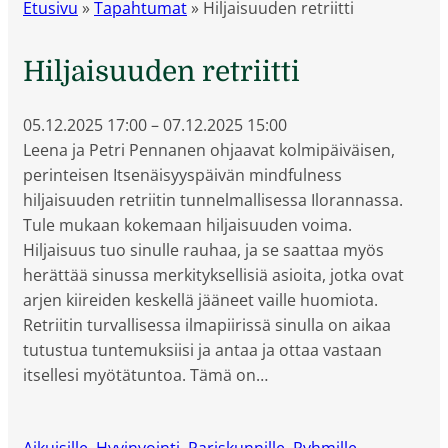
Etusivu
»
Tapahtumat
»
Hiljaisuuden retriitti
Hiljaisuuden retriitti
05.12.2025
17:00
–
07.12.2025
15:00
Leena ja Petri Pennanen ohjaavat kolmipäiväisen,
perinteisen Itsenäisyyspäivän mindfulness
hiljaisuuden retriitin tunnelmallisessa Ilorannassa.
Tule mukaan kokemaan hiljaisuuden voima.
Hiljaisuus tuo sinulle rauhaa, ja se saattaa myös
herättää sinussa merkityksellisiä asioita, jotka ovat
arjen kiireiden keskellä jääneet vaille huomiota.
Retriitin turvallisessa ilmapiirissä sinulla on aikaa
tutustua tuntemuksiisi ja antaa ja ottaa vastaan
itsellesi myötätuntoa. Tämä on…
Aikuisille
,
Hyvinvointi
,
Pariskunnille
,
Ryhmille