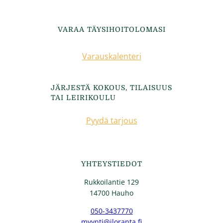
VARAA TÄYSIHOITOLOMASI
Varauskalenteri
JÄRJESTÄ KOKOUS, TILAISUUS
TAI LEIRIKOULU
Pyydä tarjous
YHTEYSTIEDOT
Rukkoilantie 129
14700 Hauho
050-3437770
myynti@iloranta.fi