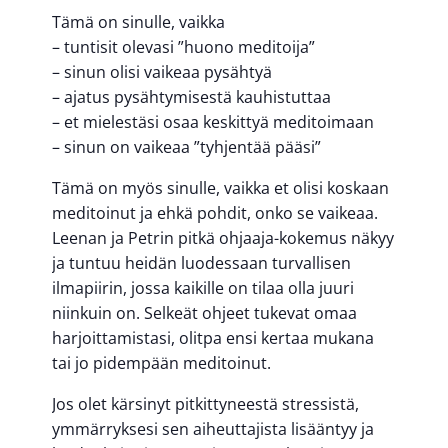
Tämä on sinulle, vaikka
– tuntisit olevasi ”huono meditoija”
– sinun olisi vaikeaa pysähtyä
– ajatus pysähtymisestä kauhistuttaa
– et mielestäsi osaa keskittyä meditoimaan
– sinun on vaikeaa ”tyhjentää pääsi”
Tämä on myös sinulle, vaikka et olisi koskaan
meditoinut ja ehkä pohdit, onko se vaikeaa.
Leenan ja Petrin pitkä ohjaaja-kokemus näkyy
ja tuntuu heidän luodessaan turvallisen
ilmapiirin, jossa kaikille on tilaa olla juuri
niinkuin on. Selkeät ohjeet tukevat omaa
harjoittamistasi, olitpa ensi kertaa mukana
tai jo pidempään meditoinut.
Jos olet kärsinyt pitkittyneestä stressistä,
ymmärryksesi sen aiheuttajista lisääntyy ja