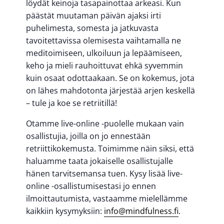
löydät keinoja tasapainottaa arkeasi. Kun
päästät muutaman päivän ajaksi irti
puhelimesta, somesta ja jatkuvasta
tavoitettavissa olemisesta vaihtamalla ne
meditoimiseen, ulkoiluun ja lepäämiseen,
keho ja mieli rauhoittuvat ehkä syvemmin
kuin osaat odottaakaan. Se on kokemus, jota
on lähes mahdotonta järjestää arjen keskellä
– tule ja koe se retriitillä!
Otamme live-online -puolelle mukaan vain
osallistujia, joilla on jo ennestään
retriittikokemusta. Toimimme näin siksi, että
haluamme taata jokaiselle osallistujalle
hänen tarvitsemansa tuen. Kysy lisää live-
online -osallistumisestasi jo ennen
ilmoittautumista, vastaamme mielellämme
kaikkiin kysymyksiin:
info@mindfulness.fi
.